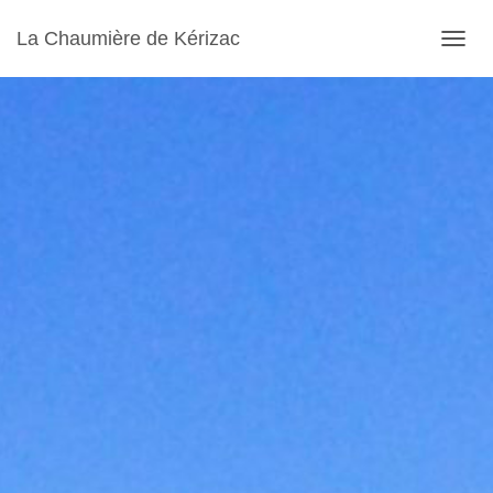
La Chaumière de Kérizac
D
É
P
L
I
E
R
L
A
N
A
V
I
G
A
T
I
O
N