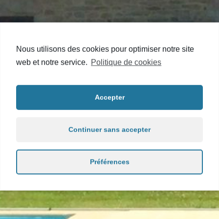
Nous utilisons des cookies pour optimiser notre site
web et notre service.
Politique de cookies
La Chaumière de
Kérizac
Accepter
Continuer sans accepter
DEMANDE D'INFORMATIONS / TARIFS
Préférences